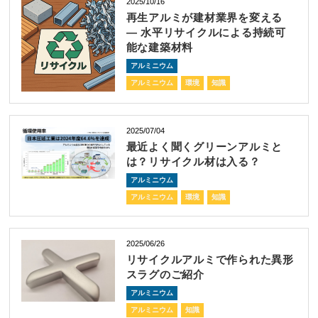
2025/10/16
再生アルミが建材業界を変える
― 水平リサイクルによる持続可
能な建築材料
アルミニウム
アルミニウム
環境
知識
2025/07/04
最近よく聞くグリーンアルミと
は？リサイクル材は入る？
アルミニウム
アルミニウム
環境
知識
2025/06/26
リサイクルアルミで作られた異形
スラグのご紹介
アルミニウム
アルミニウム
知識