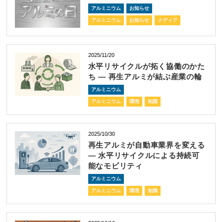
アルミニウム
お知らせ
アルミニウム
お知らせ
メディア
2025/11/20
水平リサイクルが拓く協働のかた
ち ― 再生アルミが結ぶ産業の輪
アルミニウム
アルミニウム
環境
知識
2025/10/30
再生アルミが自動車業界を変える
― 水平リサイクルによる持続可
能なモビリティ
アルミニウム
アルミニウム
環境
知識