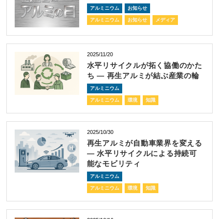
アルミニウム
お知らせ
アルミニウム
お知らせ
メディア
2025/11/20
水平リサイクルが拓く協働のかた
ち ― 再生アルミが結ぶ産業の輪
アルミニウム
アルミニウム
環境
知識
2025/10/30
再生アルミが自動車業界を変える
― 水平リサイクルによる持続可
能なモビリティ
アルミニウム
アルミニウム
環境
知識