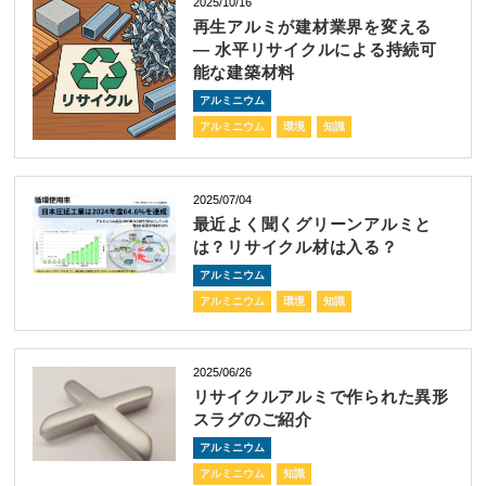
2025/10/16
再生アルミが建材業界を変える
― 水平リサイクルによる持続可
能な建築材料
アルミニウム
アルミニウム
環境
知識
2025/07/04
最近よく聞くグリーンアルミと
は？リサイクル材は入る？
アルミニウム
アルミニウム
環境
知識
2025/06/26
リサイクルアルミで作られた異形
スラグのご紹介
アルミニウム
アルミニウム
知識