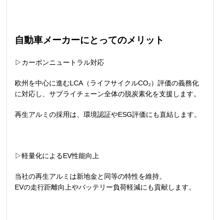
自動車メーカーにとってのメリット
▷カーボンニュートラル対応
欧州を中心に進む
LCA
（ライフサイクル
CO₂
）評価の義務化
に対応し、サプライチェーン全体の脱炭素化を支援します。
再生アルミの採用は、環境認証や
ESG
評価にも直結します。
▷軽量化による
EV
性能向上
当社の再生アルミは新地金と同等の特性を維持。
EV
の走行距離向上やバッテリー負荷軽減にも貢献します。