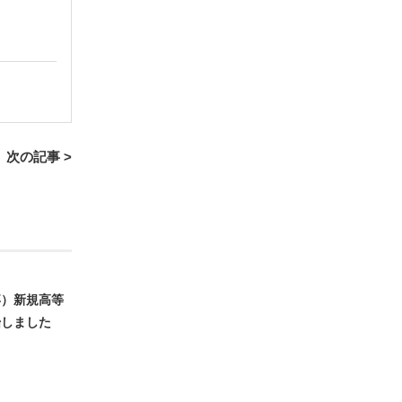
次の記事 >
卒）新規高等
始しました