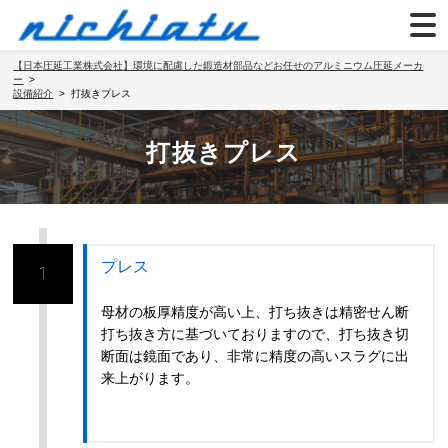
【日本圧延工業株式会社】環境に配慮した鍛造材部品などお任せのアルミニウム圧延メーカ
ー
設備紹介
打抜きプレス
打抜きプレス
プレス
1
母材の板厚精度が高い上、打ち抜きは精密せん断
打ち抜き方に基づいておりますので、打ち抜き切
断面は鏡面であり、非常に精度の高いスラグに出
来上がります。